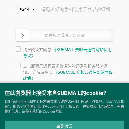
+244
向右拖动滑块开始验证
我已阅读并同意
《SUBMAIL 赛邮云通信网站使用
协议》
点击即表示您同意接收短信验证码及相关服务通
知。 详情请查阅
《SUBMAIL 赛邮云通信网站隐私
在此浏览器上接受来自SUBMAIL的cookie？
政策》
我们使用cookie和类似技术来优化和改善您在我们网站上的体验。点击“全部接
受”，即表示您同意让我们将cookie用于分析目的，并协助我们改进服务。有关
下一步
更多信息，请参阅我们的Cookie政策。
全部接受
SUBMAIL 赛邮·云通信 © 2026 ALL RIGHTS RESERVED. 保留所有权利 |
隐私
Cookie设置
与安全
|
开发者公约
|
使用协议