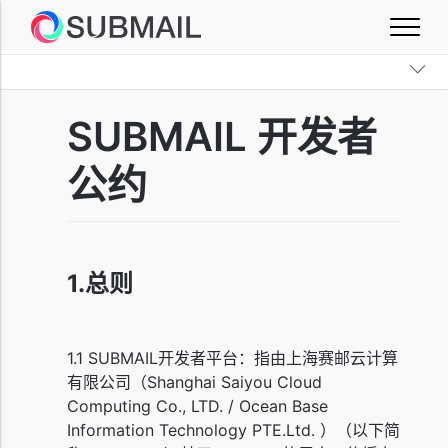
SUBMAIL 开发者
公约
1.总则
1.1 SUBMAIL开发者平台：指由上海赛邮云计算
有限公司（Shanghai Saiyou Cloud
Computing Co., LTD. / Ocean Base
Information Technology PTE.Ltd. ）（以下简