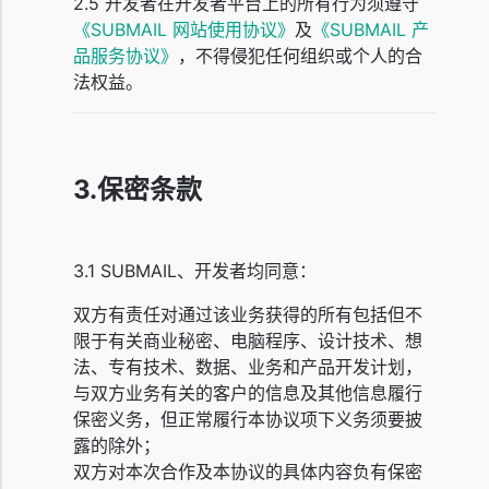
2.5 开发者在开发者平台上的所有行为须遵守
《SUBMAIL 网站使用协议》
及
《SUBMAIL 产
品服务协议》
，不得侵犯任何组织或个人的合
法权益。
3.保密条款
3.1 SUBMAIL、开发者均同意：
双方有责任对通过该业务获得的所有包括但不
限于有关商业秘密、电脑程序、设计技术、想
法、专有技术、数据、业务和产品开发计划，
与双方业务有关的客户的信息及其他信息履行
保密义务，但正常履行本协议项下义务须要披
露的除外；
双方对本次合作及本协议的具体内容负有保密